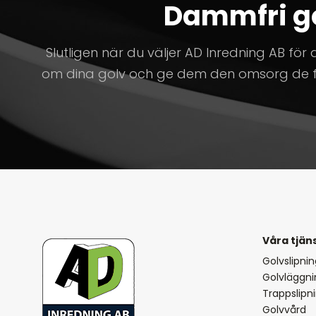
Dammfri gol
Slutligen när du väljer AD Inredning AB för 
om dina golv och ge dem den omsorg de fört
Våra tjän
Golvslipni
Golvläggni
Trappslipn
Golvvård