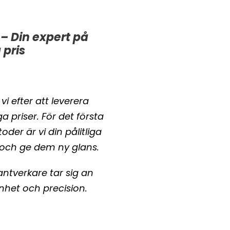
– Din expert på
 pris
i efter att leverera
ga priser. För det första
r är vi din pålitliga
v och ge dem ny glans.
ntverkare tar sig an
nhet och precision.