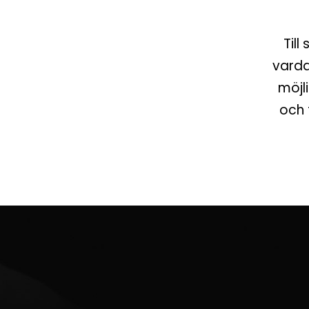
Till
varda
möjl
och 