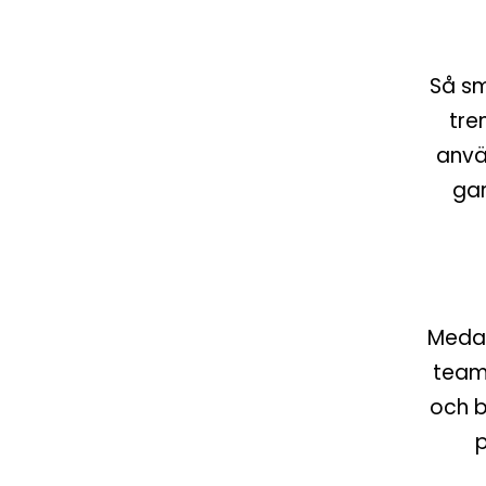
Så sm
tre
anvä
gar
Medan 
team 
och b
p