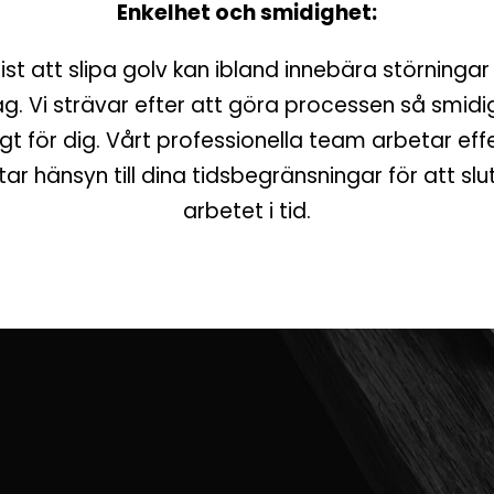
Enkelhet och smidighet:
 sist att slipa golv kan ibland innebära störningar 
g. Vi strävar efter att göra processen så smid
igt för dig. Vårt professionella team arbetar effe
tar hänsyn till dina tidsbegränsningar för att slu
arbetet i tid.