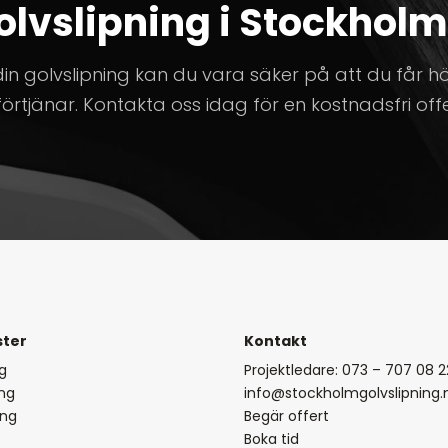
vslipning i Stockholm t
din golvslipning kan du vara säker på att du får hög
jänar. Kontakta oss idag för en kostnadsfri offe
ster
Kontakt
ng
Projektledare: 073 – 707 08 2
ng
info@stockholmgolvslipning.
ing
Begär offert
Boka tid