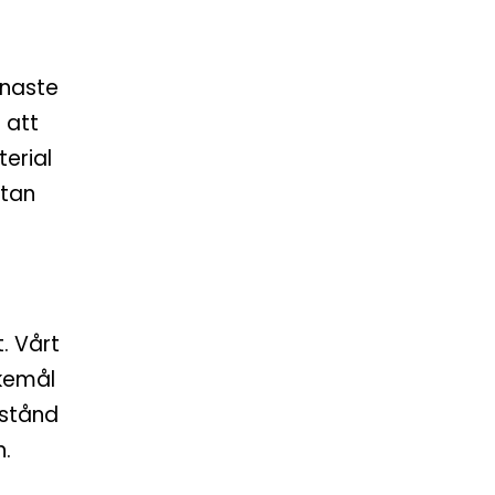
enaste
 att
erial
utan
t. Vårt
skemål
lstånd
n.