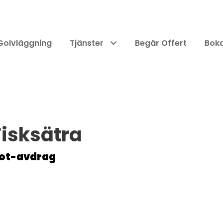
Golvläggning
Tjänster
Begär Offert
Boka
Fisksätra
 rot-avdrag