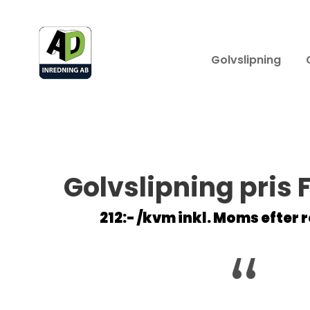
Golvslipning
Golvslipning pris 
212:- /kvm inkl. Moms efter
“