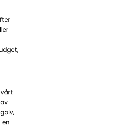
fter
ller
a
budget,
 vårt
 av
golv,
r en