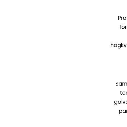
Pro
för
högkva
Samt
te
golv
par