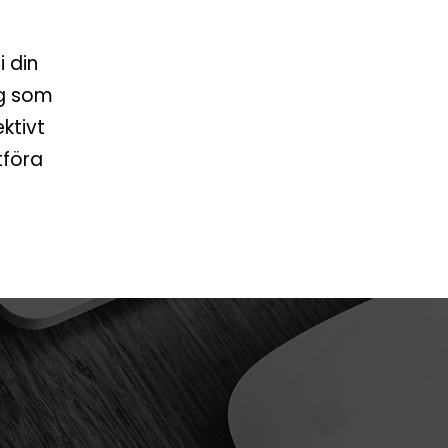
i din
ig som
ktivt
tföra